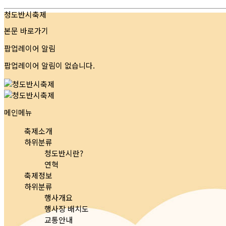
청도반시축제
본문 바로가기
팝업레이어 알림
팝업레이어 알림이 없습니다.
메인메뉴
축제소개
하위분류
청도반시란?
연혁
축제정보
하위분류
행사개요
행사장 배치도
교통안내