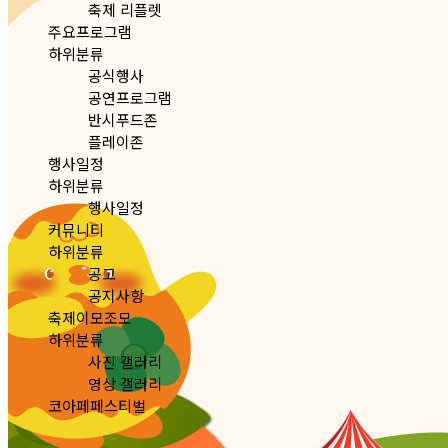
축제 리플렛
주요프로그램
하위분류
공식행사
공연프로그램
반시푸드존
플레이존
행사일정
하위분류
행사일정
커뮤니티
하위분류
공고
공지사항
축제이모조모
하위분류
사진 갤러리
영상 갤러리
코아페페스티벌